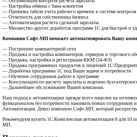
— Оптимизация контроля расчета зарплаты
— Настройка обмена с банк-клиентом
— Привязка табеля учета рабочего времени к системе контроля
— Отчетность для собственника бизнеса
— Автоматизация расчета сдельной зарплаты
— Множество других доработок программ 1С для быстрой и удо
Компания Софт-МП поможет автоматизировать Вашу комп
— Построение компьютерной сети
— Продажа и настройка компьютеров, серверов и торгового о
— Продажа, настройка и регистрация ККМ (54-ФЗ)
— Продажа программных продуктов и лицензий 1С:Предприя
— Доработка программы 1С под Ваши задачи и потребности
— Обучение сотрудников работе в программе
— Консультации по расчету зарплаты и ведению бухгалтерског
— Дальнейшее обслуживание Вашей компании.
Наш подход к автоматизации прежде всего нацелен на оптими
функционалом без потребности нанимать новых сотрудников и 
Автоматизация. Девиз компании Софт-МП, который распростр
Рекомендуем купить 1С:Комплексная автоматизация 8 для 10 п
МП.