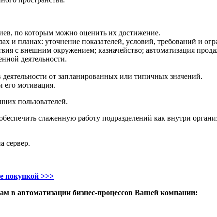
иев, по которым можно оценить их достижение.
ах и планах: уточнение показателей, условий, требований и ог
вия с внешним окружением; казначейство; автоматизация продаж
енной деятельности.
в деятельности от запланированных или типичных значений.
и его мотивация.
шних пользователей.
обеспечить слаженную работу подразделений как внутри органи
а сервер.
ее покупкой >>>
м в автоматизации бизнес-процессов Вашей компании: