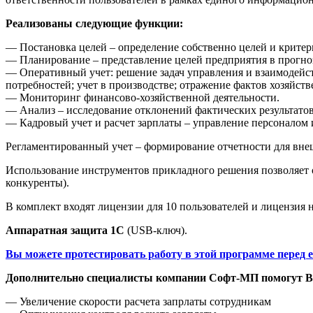
Реализованы следующие функции:
— Постановка целей – определение собственно целей и критер
— Планирование – представление целей предприятия в прогноз
— Оперативный учет: решение задач управления и взаимодейст
потребностей; учет в производстве; отражение фактов хозяйств
— Мониторинг финансово-хозяйственной деятельности.
— Анализ – исследование отклонений фактических результато
— Кадровый учет и расчет зарплаты – управление персоналом 
Регламентированный учет – формирование отчетности для вне
Использование инструментов прикладного решения позволяет 
конкуренты).
В комплект входят лицензии для 10 пользователей и лицензия н
Аппаратная защита 1С
(USB-ключ).
Вы можете протестировать работу в этой программе перед 
Дополнительно специалисты компании Софт-МП помогут Ва
— Увеличение скорости расчета запрлаты сотрудникам